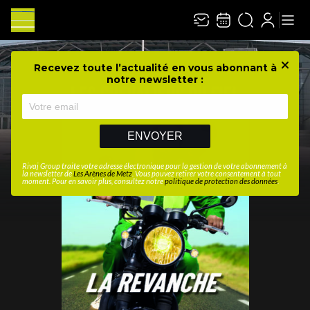
Recevez toute l’actualité en vous abonnant à
Ferme
notre newsletter :
ENVOYER
Rivaj Group traite votre adresse électronique pour la gestion de votre abonnement à
la newsletter de
Les Arènes de Metz
. Vous pouvez retirer votre consentement à tout
moment. Pour en savoir plus, consultez notre
politique de protection des données
.