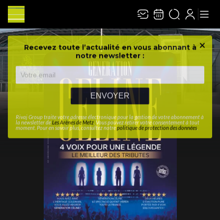
Recevez toute l’actualité en vous abonnant à
Ferme
notre newsletter :
ENVOYER
Rivaj Group traite votre adresse électronique pour la gestion de votre abonnement à
la newsletter de
Les Arènes de Metz
. Vous pouvez retirer votre consentement à tout
moment. Pour en savoir plus, consultez notre
politique de protection des données
.