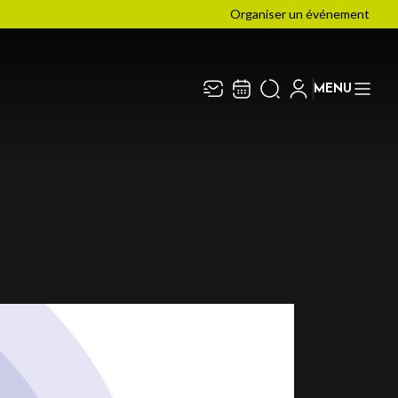
Organiser un événement
MENU
Recevez toute l’actualité en
Fermer
vous abonnant à notre
newsletter :
ENVOYER
ivaj Group traite votre adresse électronique pour la
estion de votre abonnement à la newsletter de
Les
rènes de Metz
. Vous pouvez retirer votre
onsentement à tout moment. Pour en savoir plus,
onsultez notre
politique de protection des données
.