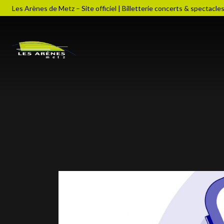
Les Arènes de Metz – Site officiel | Billetterie concerts & spectacle