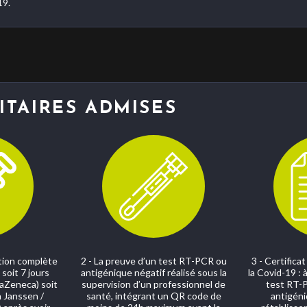
19.
ITAIRES ADMISES
ation complète
2 - La preuve d’un test RT-PCR ou
3 - Certifica
soit 7 jours
antigénique négatif réalisé sous la
la Covid-19 : 
raZeneca) soit
supervision d’un professionnel de
test RT-P
 Janssen /
santé, intégrant un QR code de
antigéni