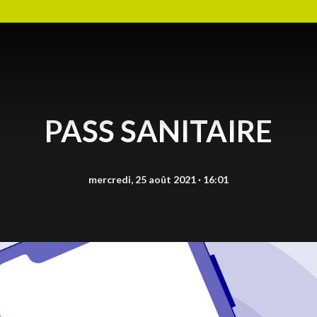
s
PASS SANITAIRE
mercredi, 25 août 2021 · 16:01
R
g
A
c
c