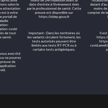
 après avoir
moins de 24h maximum avant la
rétablisse
tions selon le
date d’entrée à l’événement émis
datant d’au
e attestation
par le professionnel de santé. Cette
moins de
 est à votre
preuve est disponible sur
compter de la
e portail de
https://sidep.gouv.fr
aladie
ation-
nation-covid-
rès de tout
Important : Dans les territoires où
Il est
e santé.
les variants circulent fortement, les
https:/
tests autorisés peuvent être
https
limités aux tests RT-PCR ou à
covid.ameli.
certains tests antigéniques.
p
 vous avez été
vous ne pourrez
 preuve de
application
vid.