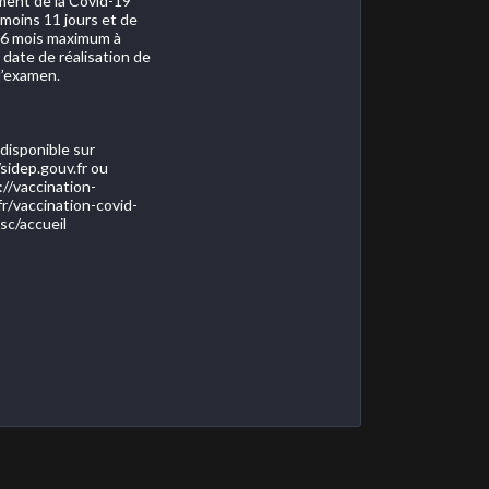
ment de la Covid-19
 moins 11 jours et de
 6 mois maximum à
 date de réalisation de
l’examen.
 disponible sur
/sidep.gouv.fr ou
://vaccination-
fr/vaccination-covid-
sc/accueil