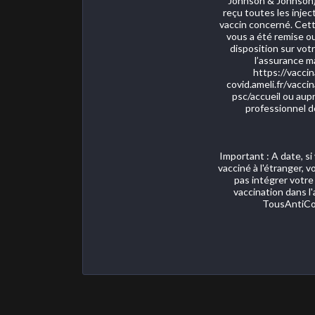
Johnson & Johnson)
reçu toutes les injec
vaccin concerné. Cett
vous a été remise ou
disposition sur votr
l’assurance m
https://vaccin
covid.ameli.fr/vacci
psc/accueil ou aup
professionnel d
Important : A date, si
vacciné à l'étranger, 
pas intégrer votre
vaccination dans l'
TousAntiCo