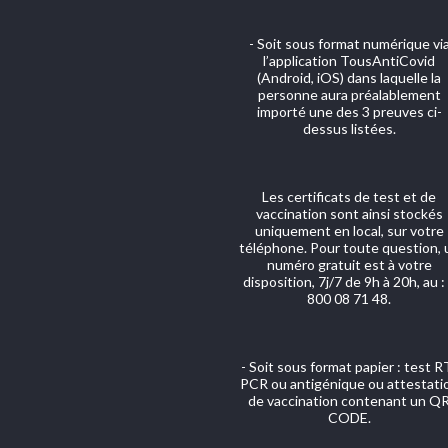
- Soit sous format numérique vi
l’application TousAntiCovid
(Android, iOS) dans laquelle la
personne aura préalablement
importé une des 3 preuves ci-
dessus listées.
Les certificats de test et de
vaccination sont ainsi stockés
uniquement en local, sur votre
téléphone. Pour toute question, 
numéro gratuit est à votre
disposition, 7j/7 de 9h à 20h, au :
800 08 71 48.
- Soit sous format papier : test R
PCR ou antigénique ou attestati
de vaccination contenant un Q
CODE.