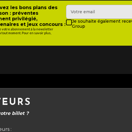
evez les bons plans des
son : préventes
ment privilégié,
Je souhaite également recev
enaires et jeux concours :
Group
de votre abonnement à la newsletter
tout moment. Pour en savoir plus,
TEURS
tre billet ?
urs :