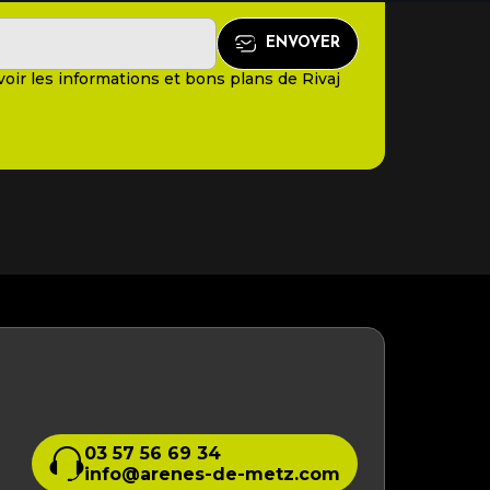
oir les informations et bons plans de Rivaj
03 57 56 69 34
info@arenes-de-metz.com