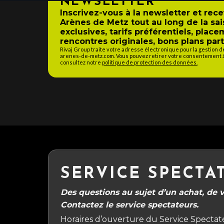
NEWSLETTER
Inscrivez-vous à la newsletter et rec
Arènes de Metz tout au long de la sai
exclusives, tarifs préférentiels, place
rencontres originales, bons plans part
Rivaj Group traite votre adresse électronique pour la gestion 
arenes-de-metz.com. Vous pouvez retirer votre consentement à 
consultez notre
politique de protection des données.
SERVICE SPECTA
Des questions au sujet d’un achat, de vo
Contactez le service spectateurs.
Horaires d’ouverture du Service Spectate