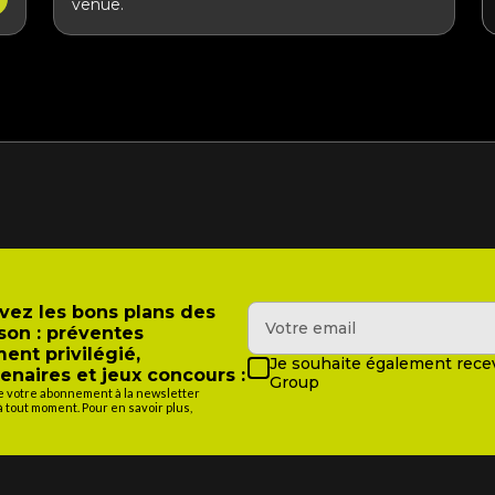
venue.
evez les bons plans des
son : préventes
ment privilégié,
Je souhaite également recev
enaires et jeux concours :
Group
de votre abonnement à la newsletter
tout moment. Pour en savoir plus,