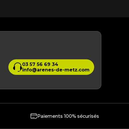
03 57 56 69 34
info@arenes-de-metz.com
Paiements 100% sécurisés