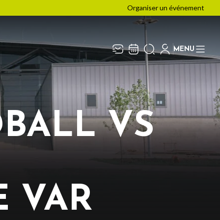
Organiser un événement
MENU
Recevez toute l’actualité en
Fermer
vous abonnant à notre
newsletter :
BALL VS
ENVOYER
ivaj Group traite votre adresse électronique pour la
estion de votre abonnement à la newsletter de
Les
rènes de Metz
. Vous pouvez retirer votre
onsentement à tout moment. Pour en savoir plus,
onsultez notre
politique de protection des données
.
 VAR