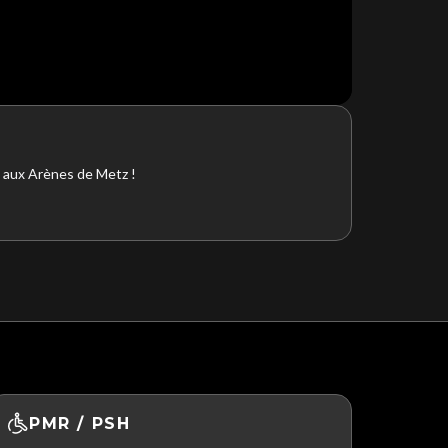
 aux Arènes de Metz !
PMR / PSH