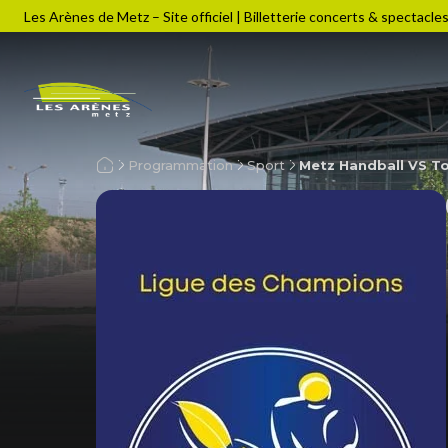
Les Arènes de Metz – Site officiel | Billetterie concerts & spectacle
Programmation
Sport
Metz Handball VS T