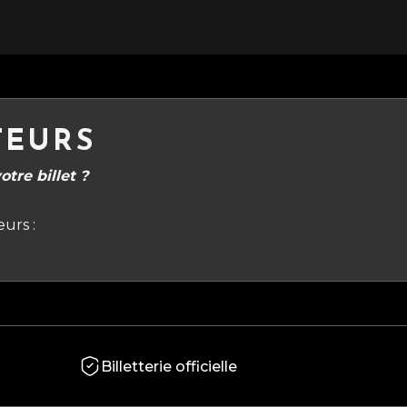
TEURS
tre billet ?
urs :
Billetterie officielle