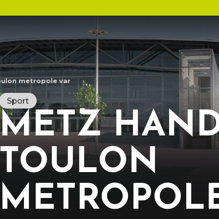
s
oulon metropole var
Sport
METZ HAND
TOULON
R
g
A
c
c
METROPOLE