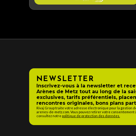
NEWSLETTER
Inscrivez-vous à la newsletter et rec
Arènes de Metz tout au long de la sai
exclusives, tarifs préférentiels, place
rencontres originales, bons plans part
Rivaj Group traite votre adresse électronique pour la gestion 
arenes-de-metz.com. Vous pouvez retirer votre consentement à 
consultez notre
politique de protection des données.