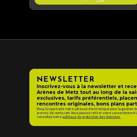
NEWSLETTER
Inscrivez-vous à la newsletter et rec
Arènes de Metz tout au long de la sai
exclusives, tarifs préférentiels, place
rencontres originales, bons plans part
Rivaj Group traite votre adresse électronique pour la gestion 
arenes-de-metz.com. Vous pouvez retirer votre consentement à 
consultez notre
politique de protection des données.