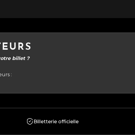
TEURS
tre billet ?
urs :
Billetterie officielle