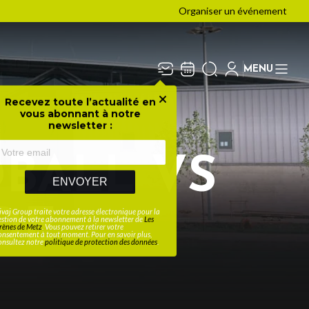
Organiser un événement
MENU
Recevez toute l’actualité en
Fermer
vous abonnant à notre
newsletter :
BALL VS
ENVOYER
DE
ivaj Group traite votre adresse électronique pour la
estion de votre abonnement à la newsletter de
Les
rènes de Metz
. Vous pouvez retirer votre
onsentement à tout moment. Pour en savoir plus,
onsultez notre
politique de protection des données
.