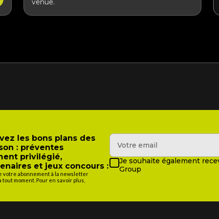
venue.
evez les bons plans des
son : préventes
ment privilégié,
Je souhaite également recev
enaires et jeux concours :
Group
de votre abonnement à la newsletter
tout moment. Pour en savoir plus,