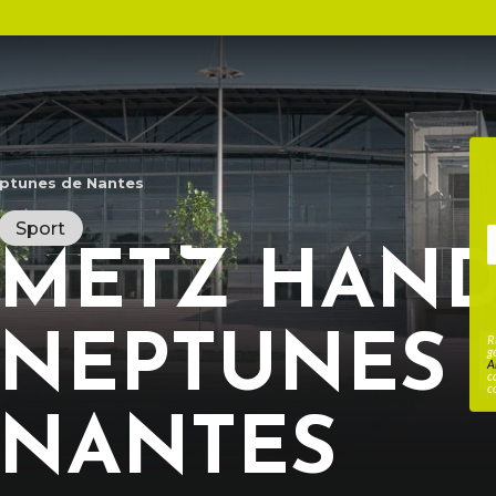
s
eptunes de Nantes
Sport
METZ HAND
NEPTUNES 
R
g
A
c
c
NANTES