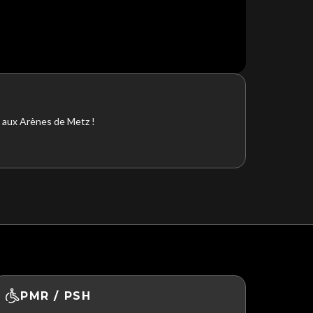
 aux Arènes de Metz !
PMR / PSH