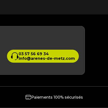
03 57 56 69 34
info@arenes-de-metz.com
Paiements 100% sécurisés