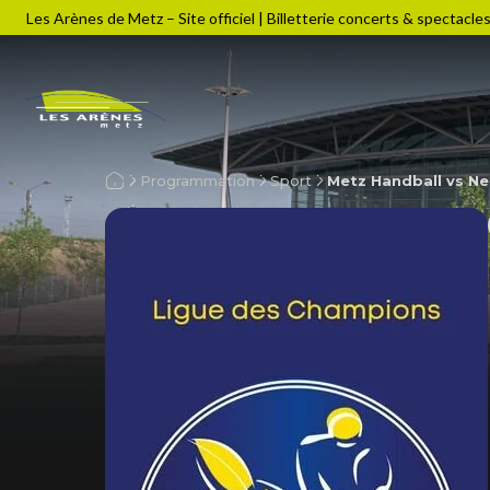
Les Arènes de Metz – Site officiel | Billetterie concerts & spectacle
Programmation
Sport
Metz Handball vs N