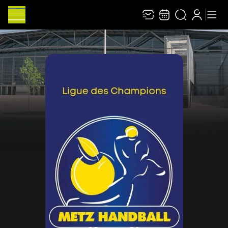
Recevez toute l’actualité en vous abonnant à
Ferme
notre newsletter :
ENVOYER
Rivaj Group traite votre adresse électronique pour la gestion de votre abonnement à
la newsletter de
Les Arènes de Metz
. Vous pouvez retirer votre consentement à tout
moment. Pour en savoir plus, consultez notre
politique de protection des données
.