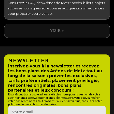
Consultez la FAQ des Arènes de Metz : accès, billets, objets
autorisés, consignes et réponses aux questions fréquentes
pour préparer votre venue.
VOIR +
NEWSLETTER
Inscrivez-vous à la newsletter et recevez
les bons plans des Arènes de Metz tout au
long de la saison : préventes exclusives,
tarifs préférentiels, placement privilégié,
rencontres originales, bons plans
partenaires et jeux concours :
Rivaj Group traite votre adresse électronique pour la gestion de votre
abonnement à la newsletter arenes-de-metz.com. Vous pouvez retirer
votre consentement à tout moment. Pour en savoir plus, consultez notre
politique de protection des données.