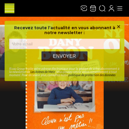
Recevez toute l’actualité en vous abonnant à
Ferme
notre newsletter :
ENVOYER
Rivaj Group traite votre adresse électronique pour la gestion de votre abonnement à
la newsletter de
Les Arènes de Metz
. Vous pouvez retirer votre consentement à tout
moment. Pour en savoir plus, consultez notre
politique de protection des données
.